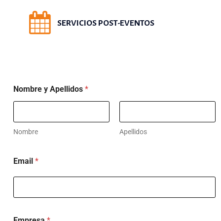
SERVICIOS POST-EVENTOS
q
Nombre y Apellidos
*
u
i
e
Nombre
Apellidos
r
Email
*
e
s
h
o
Empresa
*