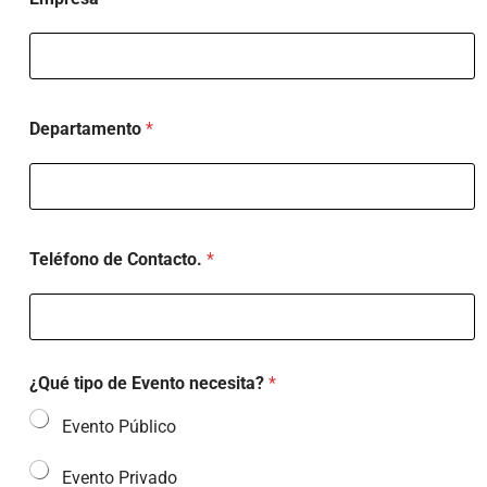
r
a
r
i
Departamento
*
o
d
e
l
Teléfono de Contacto.
*
¿Qué tipo de Evento necesita?
*
Evento Público
Evento Privado