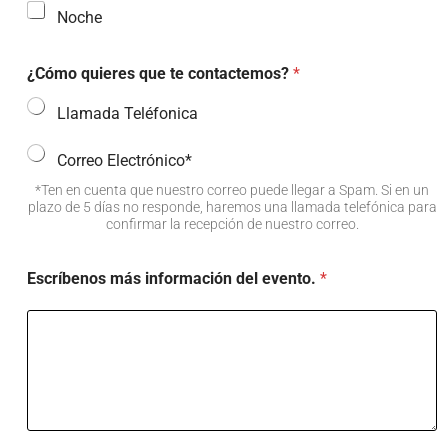
Noche
¿Cómo quieres que te contactemos?
*
Llamada Teléfonica
Correo Electrónico*
*Ten en cuenta que nuestro correo puede llegar a Spam. Si en un
plazo de 5 días no responde, haremos una llamada telefónica para
confirmar la recepción de nuestro correo.
Escríbenos más información del evento.
*